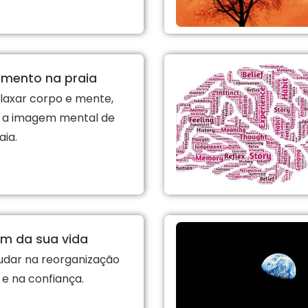
amento na praia
laxar corpo e mente,
 a imagem mental de
ia.
im da sua vida
udar na reorganização
r e na confiança.