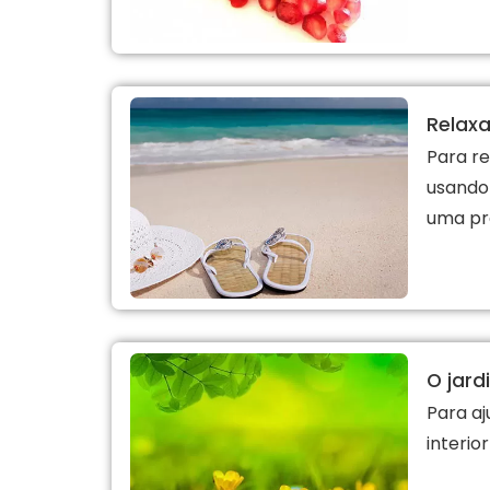
Relax
Para re
usando
uma pra
O jard
Para aj
interio