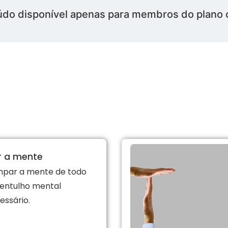
do disponível apenas para membros do plano c
r a mente
impar a mente de todo
 entulho mental
ssário.