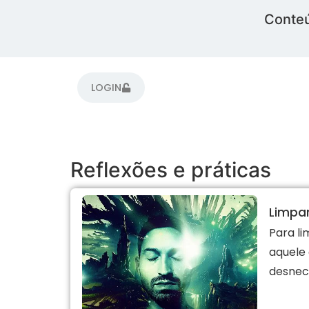
Conteú
LOGIN
Reflexões e práticas
Limpa
Para l
aquele
desnece