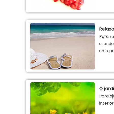
Relax
Para re
usando
uma pra
O jard
Para aj
interio