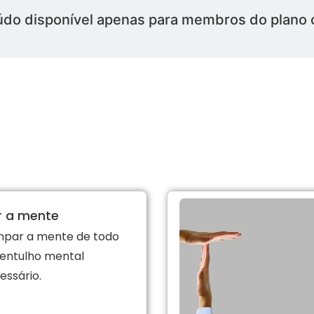
do disponível apenas para membros do plano c
r a mente
impar a mente de todo
 entulho mental
ssário.