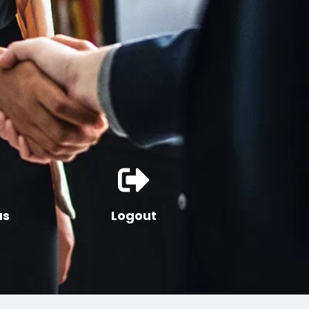
as
Logout