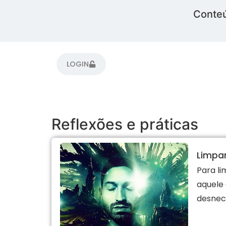
Conteú
LOGIN
Reflexões e práticas
Limpa
Para l
aquele
desnece