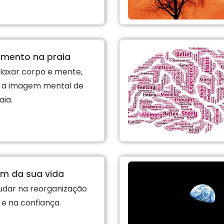
amento na praia
laxar corpo e mente,
 a imagem mental de
ia.
im da sua vida
udar na reorganização
r e na confiança.